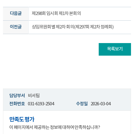
다음글
제298회 임시회 제1차 본회의
이전글
상임위원회별 제2차 회의(제297회 제2차 정례회)
목록보기
담당부서
비서팀
전화번호
031-6193-2504
수정일
2026-03-04
만족도 평가
이 페이지에서 제공하는 정보에 대하여 만족하십니까?