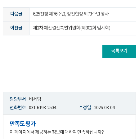
다음글
6.25전쟁 제76주년, 정전협정 제73주년 행사
이전글
제2차 예산결산특별위원회(제302회 임시회)
목록보기
담당부서
비서팀
전화번호
031-6193-2504
수정일
2026-03-04
만족도 평가
이 페이지에서 제공하는 정보에 대하여 만족하십니까?