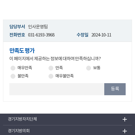
담당부서
인사운영팀
전화번호
031-6193-3968
수정일
2024-10-11
만족도 평가
이 페이지에서 제공하는 정보에 대하여 만족하십니까?
매우만족
만족
보통
불만족
매우불만족
등록
경기지방자치단체
경기지방의회