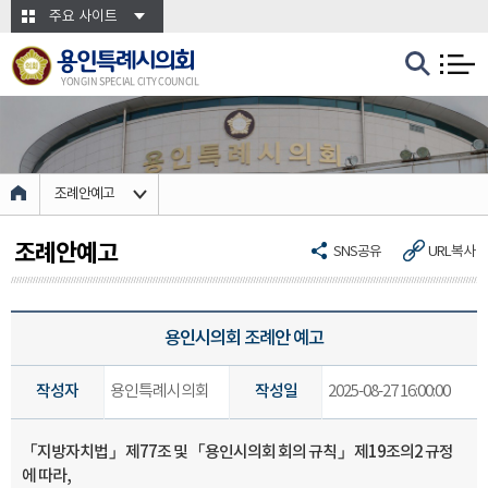
본문바로가기
주요 사이트
용인특례시의회
YONGIN SPECIAL CITY COUNCIL
조례안예고
조례안예고
SNS공유
URL복사
용인시의회 조례안 예고
작성자
용인특례시의회
작성일
2025-08-27 16:00:00
「
지방자치법
」
제
77
조 및
「
용인시의회 회의 규칙
」
제
19
조의
2
규정
에 따라
,