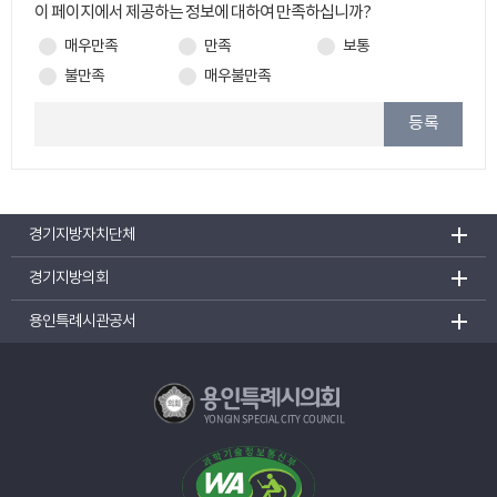
이 페이지에서 제공하는 정보에 대하여 만족하십니까?
매우만족
만족
보통
불만족
매우불만족
등록
경기지방자치단체
경기지방의회
용인특례시관공서
용인특례시의회
YONGIN SPECIAL CITY COUNCIL