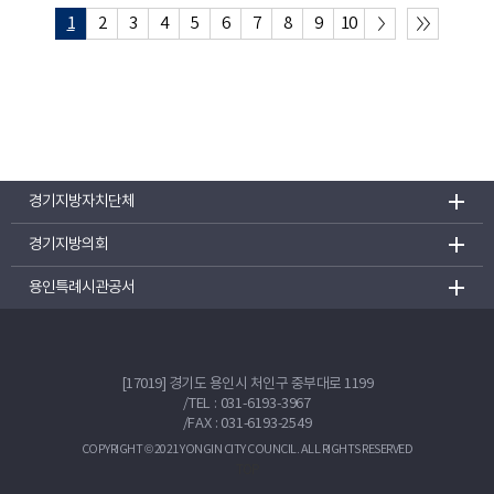
1
2
3
4
5
6
7
8
9
10
경기지방자치단체
경기지방의회
용인특례시관공서
[17019] 경기도 용인시 처인구 중부대로 1199
/
TEL : 031-6193-3967
/FAX : 031-6193-2549
COPYRIGHT © 2021 YONGIN CITY COUNCIL. ALL RIGHTS RESERVED
TOP