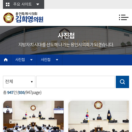
본문바로가기
주요 사이트
용인특례시의회
김희영
의원
사진첩
지방자치 시대를 선도해 나가는 용인시의회가 되겠습니다.
사진첩
사진첩
947
936
총
건 (
/947page)