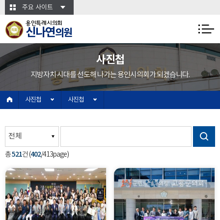
본문바로가기
주요 사이트
용인특례시의회
신나연
의원
사진첩
지방자치 시대를 선도해 나가는 용인시의회가 되겠습니다.
사진첩
사진첩
521
402
총
건 (
/413page)