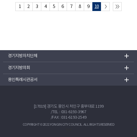
1
2
3
4
5
6
7
8
9
10
경기지방자치단체
경기지방의회
용인특례시관공서
[17019] 경기도 용인시 처인구 중부대로 1199
/
TEL : 031-6193-3967
/FAX : 031-6193-2549
COPYRIGHT © 2021 YONGIN CITY COUNCIL. ALL RIGHTS RESERVED
TOP