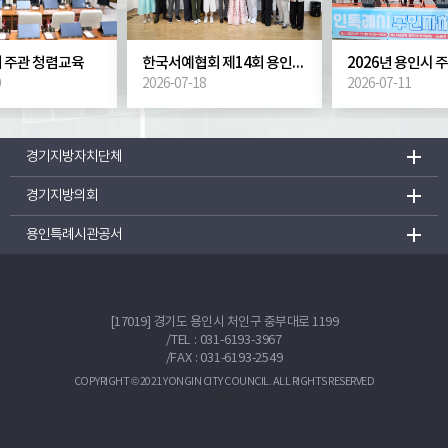
 주관 청렴교육
한국서예협회 제14회 용인시지부 회원전
0
2026-07-18
2026-07-11
경기지방자치단체
경기지방의회
용인특례시관공서
[17019] 경기도 용인시 처인구 중부대로 1199
/
TEL : 031-6193-3967
/FAX : 031-6193-2549
COPYRIGHT © 2021 YONGIN CITY COUNCIL. ALL RIGHTS RESERVED
TOP