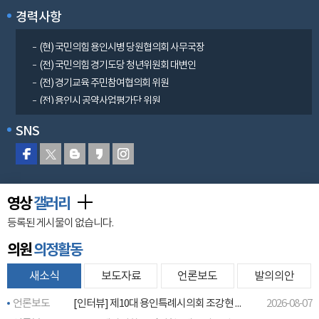
경력사항
(현) 국민의힘 용인시병 당원협의회 사무국장
(전) 국민의힘 경기도당 청년위원회 대변인
(전) 경기교육 주민참여협의회 위원
(전) 용인시 공약사업평가단 위원
SNS
영상
갤러리
등록된 게시물이 없습니다.
의원
의정활동
새소식
보도자료
언론보도
발의의안
언론보도
[인터뷰] 제10대 용인특례시의회 조강현 시의원(자치행정위원회 간사)
2026-08-07