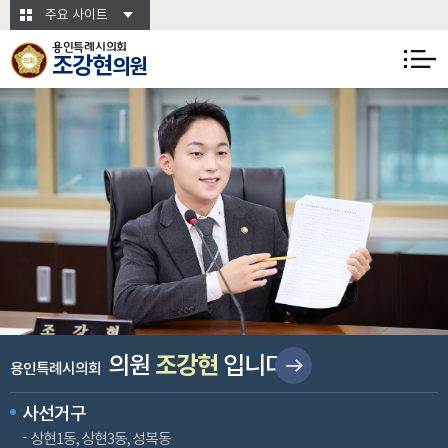
본문바로가기
주요 사이트
용인특례시의회
조강현
의원
조강현
의원
입니다
용인특례시의회
사선거구
상현1동, 상현3동, 성복동