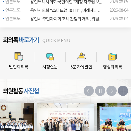
언론보도
2026-08-05
용인특례시의회 국민의힘 "재정 자주권 보장·반도체 국가산단 신속 추진해야"
언론보도
2026-08-04
용인시의회 ''스타트업 101Ⅲ'', 미래세대 정책 연구 착수
언론보도
2026-08-04
용인시 주민자치회 조례 간담회 개최...위원회·공무원 등 의견 수렴
회의록
바로가기
발언회의록
시정질문
5분 자유발언
영상회의록
의원활동
사진첩