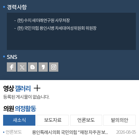
경력사항
(현) 수지 새미래연구원 사무처장
(현) 국민의힘 용인시병 차세대여성위원회 위원장
SNS
영상
갤러리
등록된 게시물이 없습니다.
의원
의정활동
새소식
보도자료
언론보도
발의의안
언론보도
2026-08-05
용인특례시의회 국민의힘 "재정 자주권 보장·반도체 국가산단 신속 추진해야"