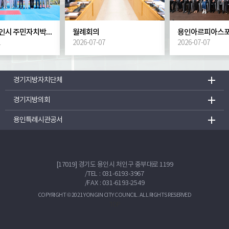
2026년 용인시 주민자치박람회
월례회의
1
2026-07-07
2026-07-07
경기지방자치단체
경기지방의회
용인특례시관공서
[17019] 경기도 용인시 처인구 중부대로 1199
/
TEL : 031-6193-3967
/FAX : 031-6193-2549
COPYRIGHT © 2021 YONGIN CITY COUNCIL. ALL RIGHTS RESERVED
TOP