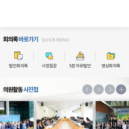
회의록
바로가기
발언회의록
시정질문
5분 자유발언
영상회의록
의원활동
사진첩