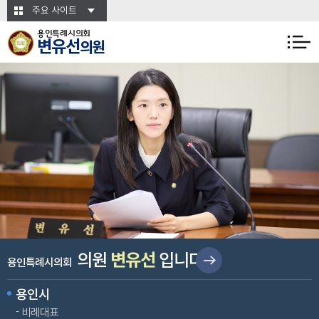
본문바로가기
주요 사이트
용인특례시의회
변유선
의원
변유선
의원
입니다
용인특례시의회
용인시
비례대표