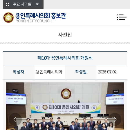
본문바로가기
주요 사이트
용인특례시의회 홍보관
YONGIN CITY COUNCIL
사진첩
제10대 용인특례시의회 개원식
작성자
용인특례시의회
작성일
2026-07-02