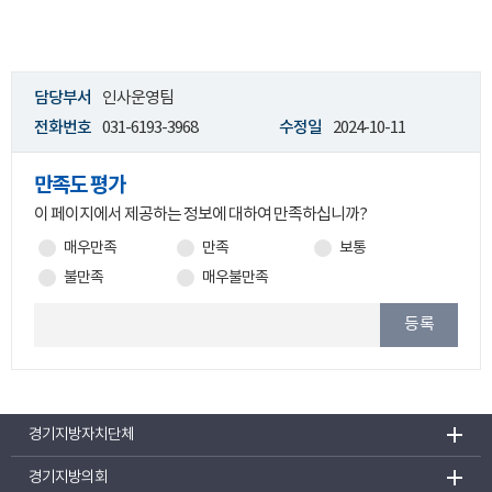
담당부서
인사운영팀
전화번호
031-6193-3968
수정일
2024-10-11
만족도 평가
이 페이지에서 제공하는 정보에 대하여 만족하십니까?
매우만족
만족
보통
불만족
매우불만족
등록
경기지방자치단체
경기지방의회