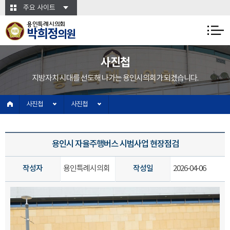
본문바로가기
주요 사이트
용인특례시의회
박희정
의원
사진첩
지방자치 시대를 선도해 나가는 용인시의회가 되겠습니다.
사진첩
사진첩
용인시 자율주행버스 시범사업 현장점검
작성자
용인특례시의회
작성일
2026-04-06