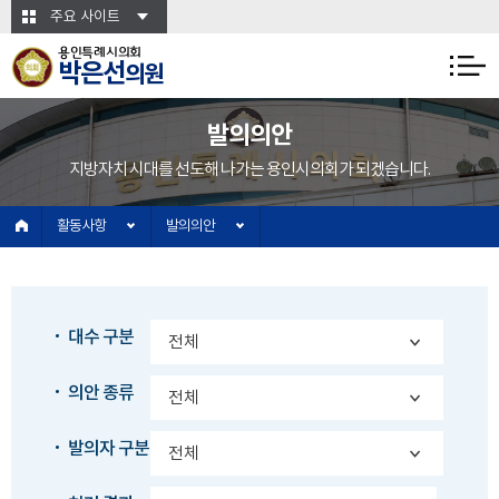
본문바로가기
주요 사이트
용인특례시의회
박은선
의원
발의의안
지방자치 시대를 선도해 나가는 용인시의회가 되겠습니다.
활동사항
발의의안
대수 구분
의안 종류
발의자 구분