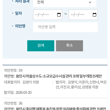
처리 결과
일자
~
의안명
검색
59
용인시 마을상수도·소규모급수시설 관리 조례 일부개정조례안
김영식 의원
김영식, 이윤미, 신현녀, 박은
선, 이진규, 황미상, 강영웅 의원
2026-03-20
36
용인시 종이팩 재활용 촉진을 위한 분리배출 활성화에 관한 조례안