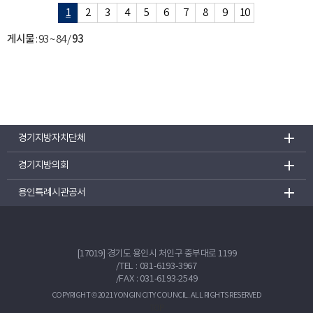
1
2
3
4
5
6
7
8
9
10
게시물
:
93 ~ 84
/
93
경기지방자치단체
경기지방의회
용인특례시관공서
[17019] 경기도 용인시 처인구 중부대로 1199
/
TEL : 031-6193-3967
/FAX : 031-6193-2549
COPYRIGHT © 2021 YONGIN CITY COUNCIL. ALL RIGHTS RESERVED
TOP