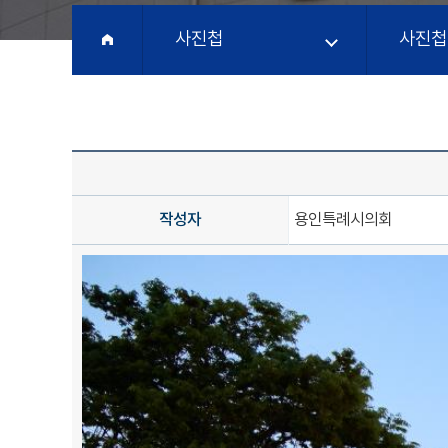
사진첩
사진첩
작성자
용인특례시의회