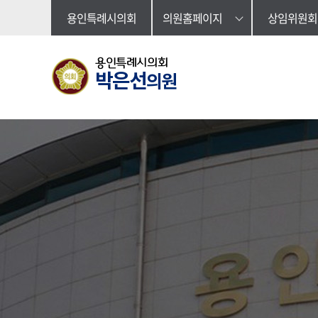
본문바로가기
용인특례시의회
의원홈페이지
상임위원회
용인특례시의회
박은선
의원