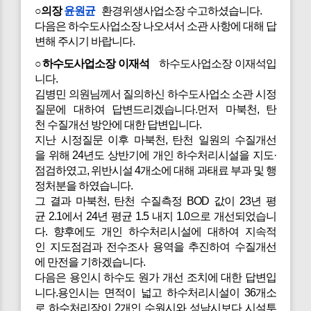
○의장
윤원균
환경위생사업소장 수고하셨습니다.
다음은 하수도사업소장 나오셔서 소관 사항에 대해 답
변해 주시기 바랍니다.
○하수도사업소장 이재석
하수도사업소장 이재석입
니다.
김병민 의원님께서 질의하신 하수도사업소 소관 시정
질문에 대하여 답변드리겠습니다.먼저 마북천, 탄
천 수질개선 방안에 대한 답변입니다.
지난 시정질문 이후 마북천, 탄천 일원의 수질개선
을 위해 24년도 상반기에 개인 하수처리시설을 지도·
점검하였고, 위반시설 4개소에 대해 과태료 부과 및 행
정처분을 하였습니다.
그 결과 마북천, 탄천 수질측정 BOD 값이 23년 평
균 2.1에서 24년 평균 1.5 내지 1.0으로 개선되었습니
다. 향후에도 개인 하수처리시설에 대하여 지속적
인 지도점검과 전수조사 용역을 추진하여 수질개선
에 만전을 기하겠습니다.
다음은
용인시 하수도 원가 개선 조치에 대한 답변입
니다.용인시는 면적이 넓고 하수처리시설이 36개소
로 하수처리장이 2개인 수원시와 성남시보다 시설투