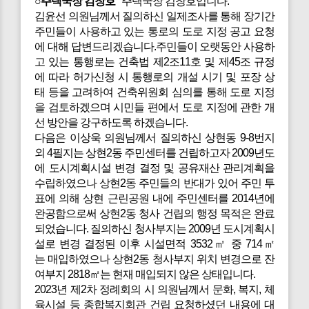
○주택국장 김창호
주택국장 김창호입니다.
김윤선 의원님께서 질의하신 일제조사를 통해 장기간
주민들이 사용하고 있는 통로의 도로 지정 공고 요청
에 대해 답변드리겠습니다.주민들이 오랫동안 사용하
고 있는 통행로는 건축법 제2조11호 및 제45조 규정
에 따라 허가신청 시 통행로의 개설 시기 및 포장 상
태 등을 고려하여 건축위원회 심의를 통해 도로 지정
을 검토하겠으며 시민들 편에서 도로 지정에 관한 개
선 방안을 강구하도록 하겠습니다.
다음은
이상욱 의원님께서 질의하신 상현동 9-8번지
외 4필지는 상현2동 주민센터를 건립하고자 2009년도
에 도시계획시설 변경 결정 및 공유재산 관리계획을
수립하였으나 상현2동 주민들의 반대가 있어 주민 투
표에 의해 상현 근린공원 내에 주민센터를 2014년에
완공함으로써 상현2동 청사 건립의 행정 목적은 완료
되었습니다. 질의하신 청사부지는 2009년 도시계획시
설로 변경 결정된 이후 시설면적 3532㎡ 중 714㎡
는 매입하였으나 상현2동 청사부지 위치 변경으로 잔
여부지 2818㎡는 현재 매입되지 않은 상태입니다.
2023년 제2차 정례회의 시 의원님께서 문화, 복지, 체
육시설 등 종합복지회관 건립 요청하셨던 내용에 대