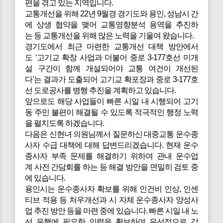
편을 겪고 있는 지역입니다.
교통개선을 위해 22년 9월경 경기도와 용인, 성남시 간
에 상생 협약을 맺어 교통영향분석 용역을 추진하
는 등 교통개선을 위해 많은 노력을 기울여 왔습니다.
경기도에서 최근 마련한 교통개선 대책 방안에서
도 ‘고기교 확장 사업과 더불어 중로 3-177호선 미개
설 구간이 함께 개설되어야 교통 여건이 개선된
다’는 결과가 도출되어 고기교 확포장과 중로 3-177호
선 도로공사를 병행 추진을 계획하고 있습니다.
앞으로도 해당 사업들이 빠른 시일 내 시행되어 고기
동 주민 불편이 해결될 수 있도록 적극적인 행정 노력
을 펼치도록 하겠습니다.
다음은
신현녀 의원님께서 질문하신 대중교통 운수종
사자 수급 대책에 대해 답변드리겠습니다. 현재 운수
종사자 부족 문제를 해결하기 위하여 관내 운수업
계 사전 간담회를 하는 등 해결 방안을 면밀히 검토 중
에 있습니다.
용인시는 운수종사자 확보를 위해 인건비 인상, 인센
티브 적용 등 처우개선과 시 자체 운수종사자 양성사
업 추진 방안 등을 마련 중에 있습니다. 빠른 시일 내 노
선 운행에 필요한 인력을 확보하여 우선적으로 감