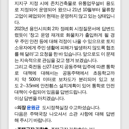
지지구 지정 시에 존치건축물로 유통업무설비 용도
로 지정되어 운영되어 왔으나 21년 10월부터 물류창
고업이 폐업되어 현재는 운영하지 않고 있는 상태입니
다.
2023년 용인시의회 2차 정례회 시정질문서에 답변드
렸듯이 ‘창고 운영 재개로 화물차가 출입하게 될 경
우 주민 안전 등에 대해 걱정이 나올 수 있으므로 토지
소유자에게 주민 생활에 피해가 발생하지 않도록 협조
를 해 달라’고 요청을 한 바 있습니다. 앞으로도 이 문제
는 지속적으로 관심을 갖고 챙겨 보겠습니다.
그리고 죽전동 산27-1번지 공동주택 입주에 따른 통학
로 대책에 대해서는 공동주택에서 초등학교까
지 약 500여 미터로 보차도가 분리되어 있고 보
도 2∼3.5m에 안전휀스 설치계획이 있어 통학로 안전
대책이 수립되어 있음을 답변드립니다.
이상 답변을 마치겠습니다.
○의장
윤원균
도시정책실장 수고하셨습니다.
다음은 주택국장 나오셔서 소관 사항에 대해 답변
해 주시기 바랍니다.