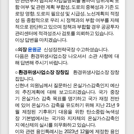
한 관련부서 협의와 사업설명회를 통하여 상위계획 포
함 여부 및 관련 계획 부합성, 도로의 중복성과 기존 도
로망 영향, 도로의 필요성 및 시급성, 노선계획의 적정
성 등 종합적으로 우리 시 정책과의 부합 여부를 자체
적으로 판단하고 있으며 정책과 부합할 경우 공공투자
관리센터에 적격성조사 검토를 의뢰하고 있습니다.
이상 답변을 마치겠습니다.
○의장
윤원균
신성장전략국장 수고하셨습니다.
다음은 환경위생사업소장 나오셔서 소관 사항에 대
해 답변해 주시기 바랍니다.
○환경위생사업소장 장창집
환경위생사업소장 장창
집입니다.
신현녀 의원님께서 질문하신 온실가스감축인지 예산
의 추진계획에 대해 보고드리겠습니다. 국가 중장
기 온실가스 감축 목표를 명기하고 국가 재정 전반
에 있어 온실가스 감축을 유도하기 위해 지난 21년 9
월 제정된 기후위기 대응을 위한 탄소중립·녹색성
장 기본법에서는 국가와 지자체의 온실가스감축인
지 예산제의 실시를 의무화하고 있습니다.
이와 관련 용인특례시는 2023년 12월에 제정한 용인