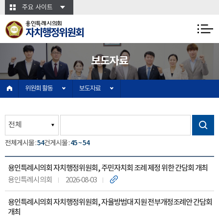
본문바로가기
주요 사이트
용인특례시의회
자치행정위원회
보도자료
위원회 활동
보도자료
54
45 ~ 54
전체게시물 :
건
게시물 :
용인특례시의회 자치행정위원회, 주민자치회 조례 제정 위한 간담회 개최
용인특례시의회
2026-08-03
용인특례시의회 자치행정위원회, 자율방범대 지원 전부개정조례안 간담회
개최