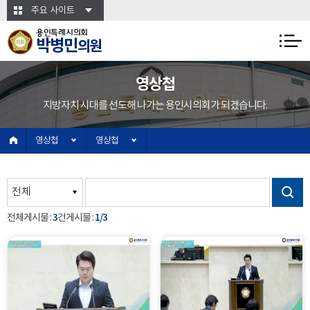
본문바로가기
주요 사이트
용인특례시의회
박병민
의원
영상첩
지방자치 시대를 선도해 나가는 용인시의회가 되겠습니다.
영상첩
영상첩
3
1/3
전체게시물 :
건
게시물 :