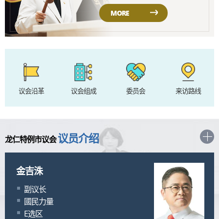
MORE
议会沿革
议会组成
委员会
来访路线
议员介绍
龙仁特例市议会
張貞順
金吉洙
朴炳敃
申羅硏
黃在郁
安致龍
金榮湜
金熙暎
李尙旭
姜英雄
權祝罪
金允善
金鍾德
金周契
金鎭奭
金한울
朴恩善
朴仁星
朴姬貞
卞格善
徐正一
申受爆
申玄女
沈呈恩
吳秀貞
李敎宇
李紋姬
李打烈
李濟成
李珠達
任棺貞
林政敎
林賢秀
趙講顯
议长
副议长
委员长
委员长
委员长
委员长
委员长
委员长
委员
委员
委员
委员
委员
委员
委员
委员
委员
委员
委员
委员
委员
委员
委员
委员
委员
委员
委员
委员
委员
委员
委员
委员
委员
委员
共同民主党
國民力量
共同民主党
共同民主党
共同民主党
國民力量
國民力量
國民力量
共同民主党
國民力量
國民力量
國民力量
共同民主党
國民力量
共同民主党
國民力量
國民力量
國民力量
共同民主党
國民力量
共同民主党
共同民主党
共同民主党
共同民主党
共同民主党
共同民主党
國民力量
國民力量
國民力量
共同民主党
共同民主党
共同民主党
共同民主党
國民力量
H选区
E选区
A选区
E选区
k选区
D选区
C选区
G选区
k选区
H选区
B选区
A选区
B选区
I选区
C选区
D选区
k选区
龍仁市
F选区
龍仁市
G选区
龍仁市
J选区
A选区
D选区
I选区
F选区
k选区
J选区
J选区
龍仁市
C选区
D选区
G选区