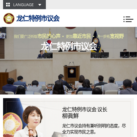
skip-navigation
LANGUAGE
龙仁特例市议会
市民的心声
靠近市民
宽视野
我们要广泛听取
更加
进一步拓
龙仁特例市议会
龙仁特例市议会 议长
柳眞鮮
龙仁市议会持有兼听则明的态度，尽
全力实现市民之意。