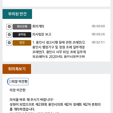
부의된 안건
00:00:00
회의개의
회의진행
00:00:26
의사팀장 보고
공무원
00:02:51
1. 용인시 광고시행 등에 관한 조례안/2.
안건
용인시 행정기구 및 정원 조례 일부개정
조례안/3. 용인시 사무 위임 조례 일부개
정조례안/4. 2020년도 용인시정연구원
출연계획 동의안/5. 용인시 적극행정 운
영 조례안/6. 용인시 시청 구청 읍면사무
회의록보기
소 동 주민센터 및 동 행정복지센터 소재
지에 관한 조례 폐지조례안/7. 용인시 주
민자치센터 설치 및 운영 조례 일부개정
○의장 이건한
조례안/8. 2020년도 용인시 자원봉사센
의장 이건한
터 출연계획 동의안/9. 2020년도 공유재
산 관리계획안(정기분) [보훈회관 신축
의석을 바로 해 주시기 바랍니다!
(변경)]/10. 2020년도 공유재산 관리계
성원이 되었으므로 제238회 용인시의회 제2차 정례회 제2차 본회의
획안(정기분) [시립시니어 케어센터 건
를 개의하겠습니다.
립]/11. 2020년도 공유재산 관리계획안