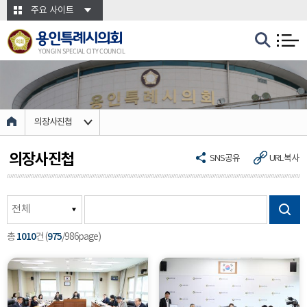
본문바로가기
주요 사이트
용인특례시의회
YONGIN SPECIAL CITY COUNCIL
의장사진첩
의장사진첩
SNS공유
URL복사
1010
975
총
건 (
/986page)