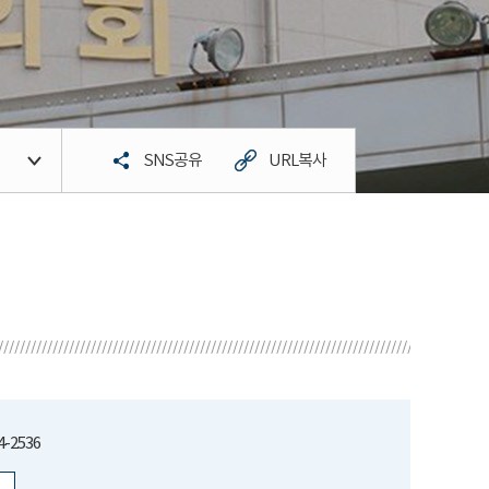
SNS공유
URL복사
4-2536