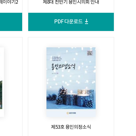
례이야기2
제8대 전반기 용인시의회 안내
PDF 다운로드
제53호 용인의정소식