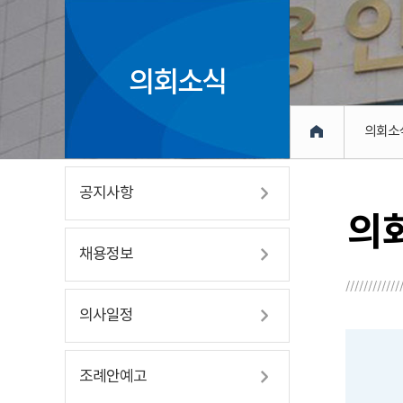
의회소식
의회소
공지사항
의
채용정보
의사일정
조례안예고