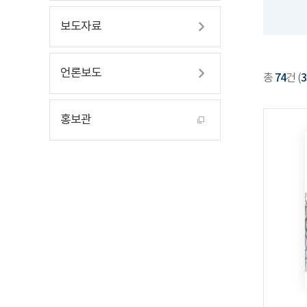
보도자료
언론보도
총
74
건 (
3
홍보관