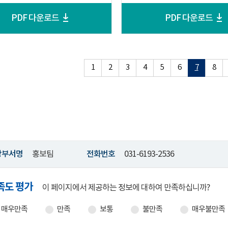
PDF 다운로드
PDF 다운로드
1
2
3
4
5
6
7
8
당부서
명
홍보팀
전화번호
031-6193-2536
족도 평가
이 페이지에서 제공하는 정보에 대하여 만족하십니까?
매우만족
만족
보통
불만족
매우불만족