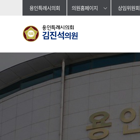
본문바로가기
용인특례시의회
의원홈페이지
상임위원회
용인특례시의회
김진석
의원