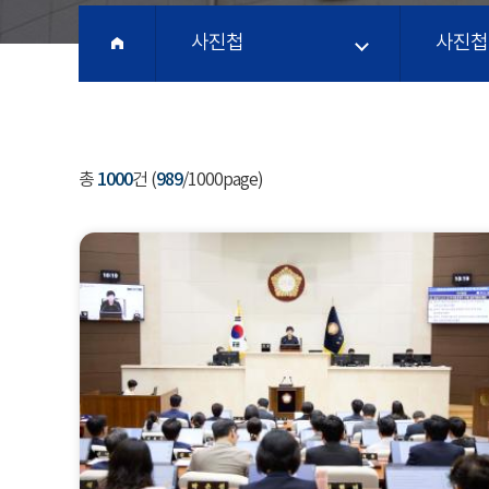
사진첩
사진첩
총
1000
건 (
989
/1000page)