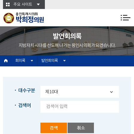
본문바로가기
주요 사이트
용인특례시의회
박희정
의원
발언회의록
지방자치 시대를 선도해 나가는 용인시의회가 되겠습니다.
회의록
발언회의록
대수구분
검색어