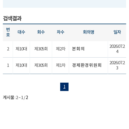
검색결과
번
대수
회수
차수
회의명
일자
호
2026.07.2
2
제10대
제305회
제2차
본회의
4
2026.07.2
1
제10대
제305회
제1차
경제환경위원회
3
1
게시물
:
2 ~ 1
/
2