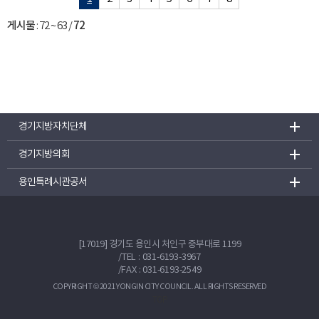
게시물
:
72 ~ 63
/
72
경기지방자치단체
경기지방의회
용인특례시관공서
[17019] 경기도 용인시 처인구 중부대로 1199
/
TEL : 031-6193-3967
/FAX : 031-6193-2549
COPYRIGHT © 2021 YONGIN CITY COUNCIL. ALL RIGHTS RESERVED
TOP