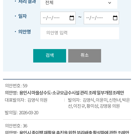
처리 결과
일자
~
의안명
검색
59
용인시 마을상수도·소규모급수시설 관리 조례 일부개정조례안
김영식 의원
김영식, 이윤미, 신현녀, 박은
선, 이진규, 황미상, 강영웅 의원
2026-03-20
36
용인시 종이팩 재활용 촉진을 위한 분리배출 활성화에 관한 조례안