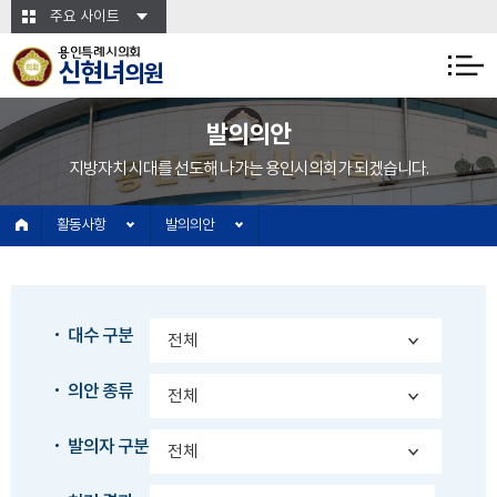
본문바로가기
주요 사이트
용인특례시의회
신현녀
의원
발의의안
지방자치 시대를 선도해 나가는 용인시의회가 되겠습니다.
활동사항
발의의안
대수 구분
의안 종류
발의자 구분