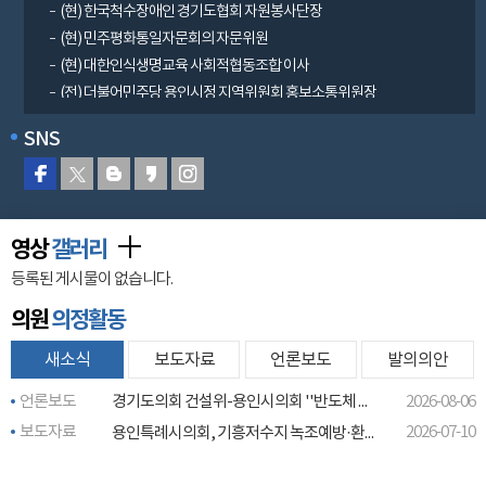
(현) 한국척수장애인 경기도협회 자원봉사단장
(현) 민주평화통일자문회의 자문위원
(현) 대한인식생명교육 사회적협동조합 이사
(전) 더불어민주당 용인시정 지역위원회 홍보소통위원장
SNS
영상
갤러리
등록된 게시물이 없습니다.
의원
의정활동
새소식
보도자료
언론보도
발의의안
언론보도
경기도의회 건설위-용인시의회 ''반도체 클러스터 교통 대책'' 논의
2026-08-06
보도자료
2026-07-10
용인특례시의회, 기흥저수지 녹조예방·환경정화 활동 동참