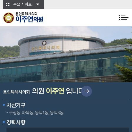
본문바로가기
주요 사이트
용인특례시의회
이주연
의원
이주연
의원
입니다
용인특례시의회
차선거구
구성동, 마북동, 동백1동, 동백3동
경력사항