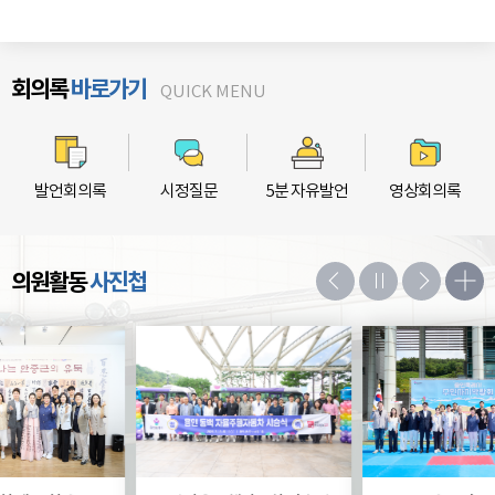
회의록
바로가기
발언회의록
시정질문
5분 자유발언
영상회의록
의원활동
사진첩