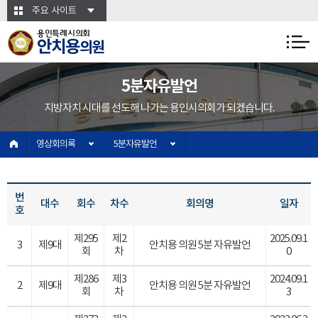
본문바로가기
주요 사이트
용인특례시의회
안치용
의원
5분자유발언
지방자치 시대를 선도해 나가는 용인시의회가 되겠습니다.
영상회의록
5분자유발언
번
대수
회수
차수
회의명
일자
호
제295
제2
2025.09.1
3
제9대
안치용 의원 5분 자유발언
회
차
0
제286
제3
2024.09.1
2
제9대
안치용 의원 5분 자유발언
회
차
3