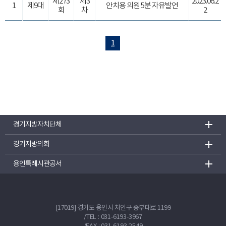
제273
제3
2023.06.2
1
제9대
안치용 의원 5분 자유발언
회
차
2
1
경기지방자치단체
경기지방의회
용인특례시관공서
[17019] 경기도 용인시 처인구 중부대로 1199
/
TEL : 031-6193-3967