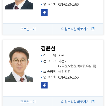
연 락 처
:
031-6193-2566
프로필보기
의원누리집 바로가기
김윤선
직 위
:
의원
선 거 구
:
가선거구
(포곡읍, 모현읍, 역북동, 유림1동)
소속정당
:
국민의힘
연 락 처
:
031-6193-2556
프로필보기
의원누리집 바로가기