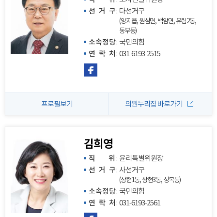
선 거 구
:
다선거구
(양지읍, 원삼면, 백암면, 유림2동,
동부동)
소속정당
:
국민의힘
연 락 처
:
031-6193-2515
프로필보기
의원누리집 바로가기
김희영
직 위
:
윤리특별위원장
선 거 구
:
사선거구
(상현1동, 상현3동, 성복동)
소속정당
:
국민의힘
연 락 처
:
031-6193-2561