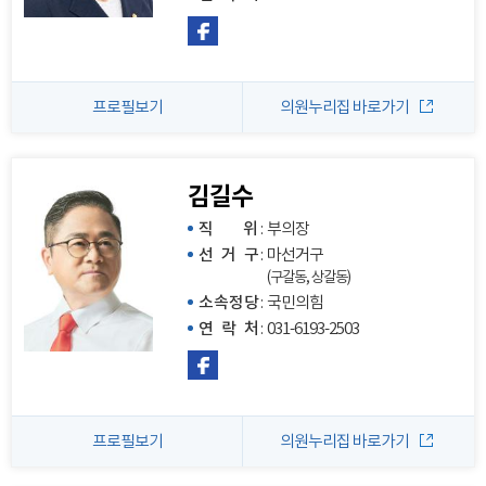
프로필보기
의원누리집 바로가기
김길수
직 위
:
부의장
선 거 구
:
마선거구
(구갈동, 상갈동)
소속정당
:
국민의힘
연 락 처
:
031-6193-2503
프로필보기
의원누리집 바로가기