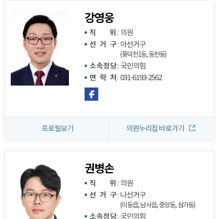
강영웅
직 위
:
의원
선 거 구
:
아선거구
(풍덕천1동, 동천동)
소속정당
:
국민의힘
연 락 처
:
031-6193-2562
프로필보기
의원누리집 바로가기
권병손
직 위
:
의원
선 거 구
:
나선거구
(이동읍, 남사읍, 중앙동, 삼가동)
소속정당
:
국민의힘