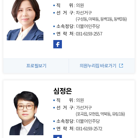
직 위
:
의원
선 거 구
:
차선거구
(구성동, 마북동, 동백1동, 동백3동)
소속정당
:
더불어민주당
연 락 처
:
031-6193-2557
프로필보기
의원누리집 바로가기
심정은
직 위
:
의원
선 거 구
:
가선거구
(포곡읍, 모현읍, 역북동, 유림1동)
소속정당
:
더불어민주당
연 락 처
:
031-6193-2572