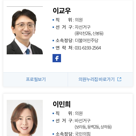
이교우
직 위
:
의원
선 거 구
:
자선거구
(풍덕천2동, 신봉동)
소속정당
:
더불어민주당
연 락 처
:
031-6193-2564
프로필보기
의원누리집 바로가기
이민희
직 위
:
의원
선 거 구
:
바선거구
(보라동, 동백2동, 상하동)
소속정당
:
국민의힘