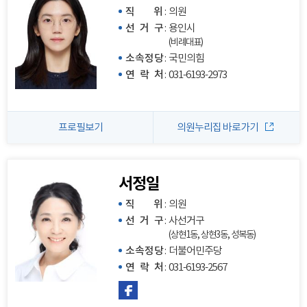
직 위
:
의원
선 거 구
:
용인시
(비례대표)
소속정당
:
국민의힘
연 락 처
:
031-6193-2973
프로필보기
의원누리집 바로가기
서정일
직 위
:
의원
선 거 구
:
사선거구
(상현1동, 상현3동, 성복동)
소속정당
:
더불어민주당
연 락 처
:
031-6193-2567