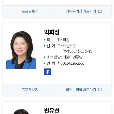
프로필보기
의원누리집 바로가기
박희정
직 위
:
의원
선 거 구
:
바선거구
(보라동, 동백2동, 상하동)
소속정당
:
더불어민주당
연 락 처
:
031-6193-2565
프로필보기
의원누리집 바로가기
변유선