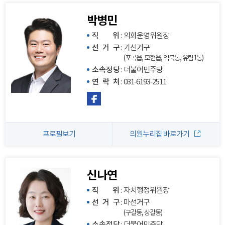
박병민
직 위
:
의회운영위원장
선 거 구
:
가선거구
(포곡읍, 모현읍, 역북동, 유림1동)
소속정당
:
더불어민주당
연 락 처
:
031-6193-2511
프로필보기
의원누리집 바로가기
신나연
직 위
:
자치행정위원장
선 거 구
:
마선거구
(구갈동, 상갈동)
소속정당
:
더불어민주당