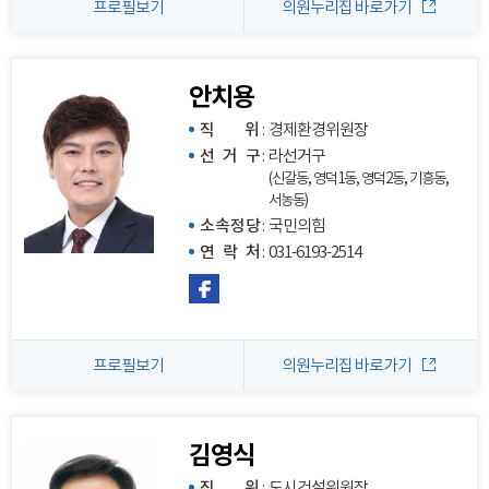
프로필보기
의원누리집 바로가기
안치용
직 위
:
경제환경위원장
선 거 구
:
라선거구
(신갈동, 영덕1동, 영덕2동, 기흥동,
서농동)
소속정당
:
국민의힘
연 락 처
:
031-6193-2514
프로필보기
의원누리집 바로가기
김영식
직 위
:
도시건설위원장