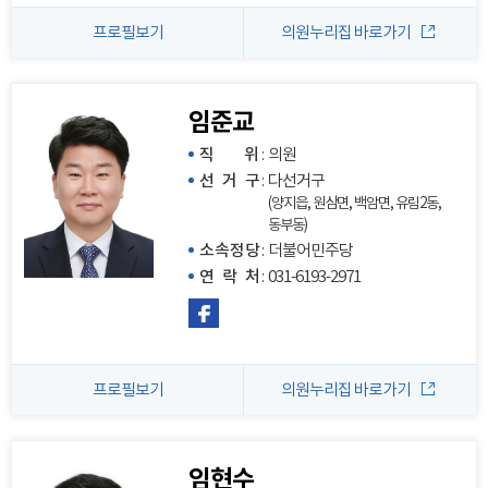
프로필보기
의원누리집 바로가기
임준교
직 위
:
의원
선 거 구
:
다선거구
(양지읍, 원삼면, 백암면, 유림2동,
동부동)
소속정당
:
더불어민주당
연 락 처
:
031-6193-2971
프로필보기
의원누리집 바로가기
임현수