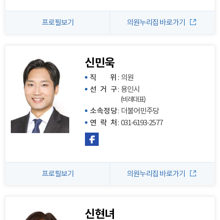
프로필보기
의원누리집 바로가기
신민욱
직 위
:
의원
선 거 구
:
용인시
(비례대표)
소속정당
:
더불어민주당
연 락 처
:
031-6193-2577
프로필보기
의원누리집 바로가기
신현녀