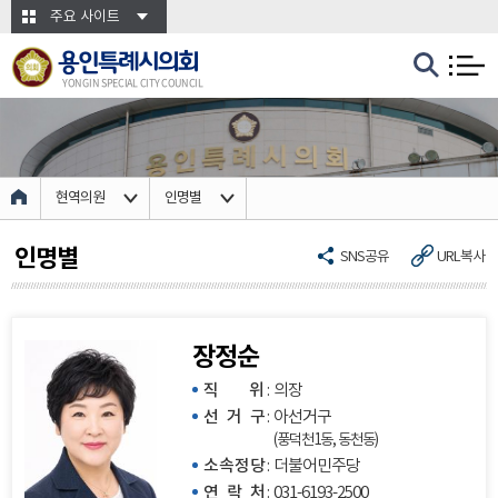
본문바로가기
주요 사이트
용인특례시의회
YONGIN SPECIAL CITY COUNCIL
현역의원
인명별
인명별
SNS공유
URL복사
장정순
직 위
:
의장
선 거 구
:
아선거구
(풍덕천1동, 동천동)
소속정당
:
더불어민주당
연 락 처
:
031-6193-2500