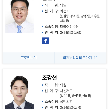
직 위
:
의원
선 거 구
:
라선거구
(신갈동, 영덕1동, 영덕2동, 기흥동,
서농동)
소속정당
:
더불어민주당
연 락 처
:
031-6193-2568
프로필보기
의원누리집 바로가기
조강현
직 위
:
의원
선 거 구
:
사선거구
(상현1동, 상현3동, 성복동)
소속정당
:
국민의힘
연 락 처
:
031-6193-2578