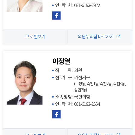
연 락 처
:
031-6193-2972
프로필보기
의원누리집 바로가기
이정열
직 위
:
의원
선 거 구
:
카선거구
(보정동, 죽전1동, 죽전2동, 죽전3동,
상현2동)
소속정당
:
국민의힘
연 락 처
:
031-6193-2554