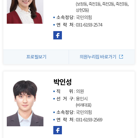
(보정동, 죽전1동, 죽전2동, 죽전3동,
상현2동)
소속정당
:
국민의힘
연 락 처
:
031-6193-2574
프로필보기
의원누리집 바로가기
박인성
직 위
:
의원
선 거 구
:
용인시
(비례대표)
소속정당
:
국민의힘
연 락 처
:
031-6193-2569