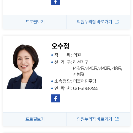
프로필보기
의원누리집 바로가기
오수정
직 위
:
의원
선 거 구
:
라선거구
(신갈동, 영덕1동, 영덕2동, 기흥동,
서농동)
소속정당
:
더불어민주당
연 락 처
:
031-6193-2555
프로필보기
의원누리집 바로가기