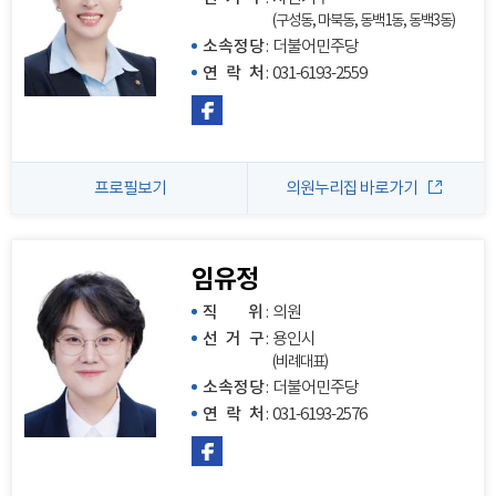
(구성동, 마북동, 동백1동, 동백3동)
소속정당
:
더불어민주당
연 락 처
:
031-6193-2559
프로필보기
의원누리집 바로가기
임유정
직 위
:
의원
선 거 구
:
용인시
(비례대표)
소속정당
:
더불어민주당
연 락 처
:
031-6193-2576