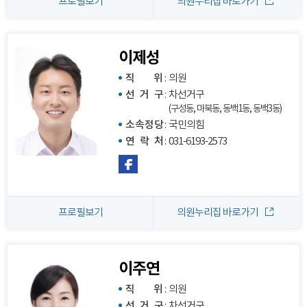
프로필보기
의원누리집 바로가기
이제성
직 위
:
의원
선 거 구
:
차선거구
(구성동, 마북동, 동백1동, 동백3동)
소속정당
:
국민의힘
연 락 처
:
031-6193-2573
프로필보기
의원누리집 바로가기
이주연
직 위
:
의원
선 거 구
:
차선거구