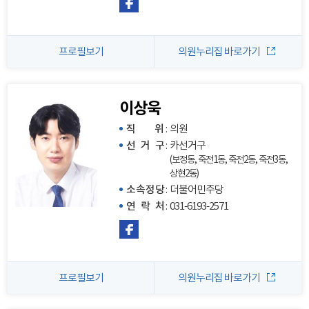
프로필보기
의원누리집 바로가기
이상욱
직 위
:
의원
선 거 구
:
카선거구
(보정동, 죽전1동, 죽전2동, 죽전3동,
상현2동)
소속정당
:
더불어민주당
연 락 처
:
031-6193-2571
프로필보기
의원누리집 바로가기