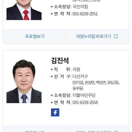
소속정당
:
국민의힘
연 락 처
:
031-6193-2551
프로필보기
의원누리집 바로가기
김진석
직 위
:
의원
선 거 구
:
다선거구
(양지읍, 원삼면, 백암면, 유림2동,
동부동)
소속정당
:
더불어민주당
연 락 처
:
031-6193-2558