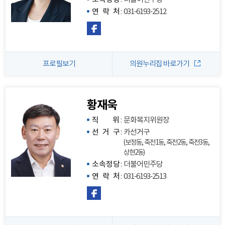
연 락 처
:
031-6193-2512
프로필보기
의원누리집 바로가기
황재욱
직 위
:
문화복지위원장
선 거 구
:
카선거구
(보정동, 죽전1동, 죽전2동, 죽전3동,
상현2동)
소속정당
:
더불어민주당
연 락 처
:
031-6193-2513