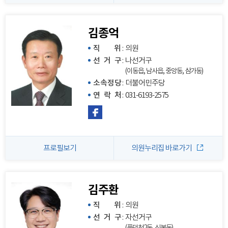
김종억
직 위
:
의원
선 거 구
:
나선거구
(이동읍, 남사읍, 중앙동, 삼가동)
소속정당
:
더불어민주당
연 락 처
:
031-6193-2575
프로필보기
의원누리집 바로가기
김주환
직 위
:
의원
선 거 구
:
자선거구
(풍덕천2동, 신봉동)