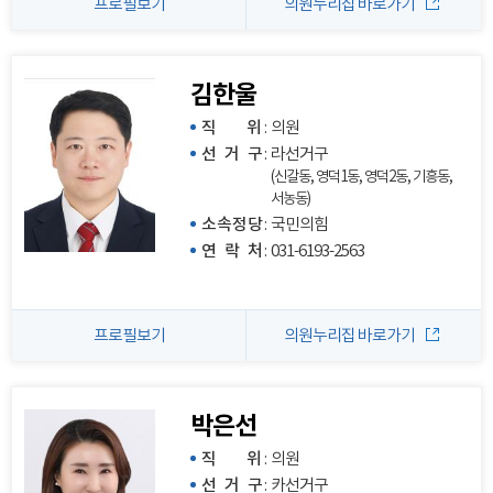
프로필보기
의원누리집 바로가기
김한울
직 위
:
의원
선 거 구
:
라선거구
(신갈동, 영덕1동, 영덕2동, 기흥동,
서농동)
소속정당
:
국민의힘
연 락 처
:
031-6193-2563
프로필보기
의원누리집 바로가기
박은선
직 위
:
의원
선 거 구
:
카선거구